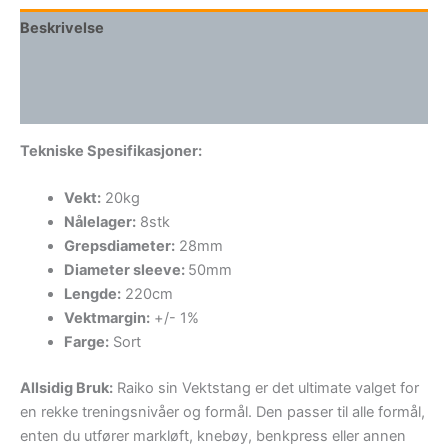
Beskrivelse
Tilleggsinformasjon
Omtaler (0)
Tekniske Spesifikasjoner:
Vekt:
20kg
Nålelager:
8stk
Grepsdiameter:
28mm
Diameter sleeve:
50mm
Lengde:
220cm
Vektmargin:
+/- 1%
Farge:
Sort
Allsidig Bruk:
Raiko sin Vektstang er det ultimate valget for
en rekke treningsnivåer og formål. Den passer til alle formål,
enten du utfører markløft, knebøy, benkpress eller annen