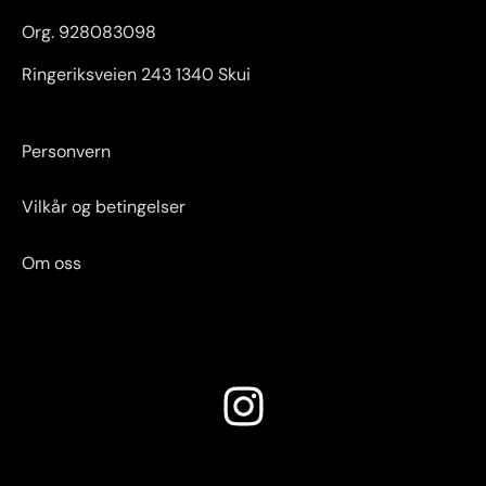
Org. 928083098
Ringeriksveien 243 1340 Skui
Personvern
Vilkår og betingelser
Om oss
I
n