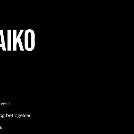
AIKO
nvern
 og betingelser
s