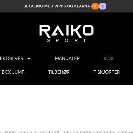
BETALING MED VIPPS OG KLARNA
V
K
EKTSKIVER
MANUALER
KIDS
BOX JUMP
TILBEHØR
T SKJORTER
aiko Sport som gjør det trygt, gøy og motiverende for barn