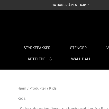
Hopp
14 DAGER ÅPENT KJØP
rett
til
innholdet
STYRKEPAKKER
STENGER
V
KETTLEBELLS
WALL BALL
Hjem
/
Produkter
/ Kids
Kids
I Kids-kategorien finner du treningsutstyr fra R