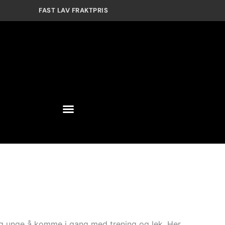
FAST LAV FRAKTPRIS
 og unge å komme i gang med trening og lek. Her