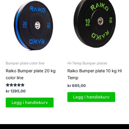
Bumper plate color line
Hi-Temp Bumper plates
Raiko Bumper plate 20 kg
Raiko Bumper plate 10 kg Hi
color line
Temp
kr
695,00
Vurdert
kr
1295,00
5.00
Legg i handlekurv
av 5
Legg i handlekurv