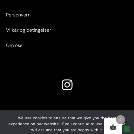
Personvern
Vilkår og betingelser
Om oss
I
n
s
t
We use cookies to ensure that we give you the best
0
experience on our website. If you continue to use this site we
a
will assume that you are happy with it.
© Copyright 2024. by RAIKO