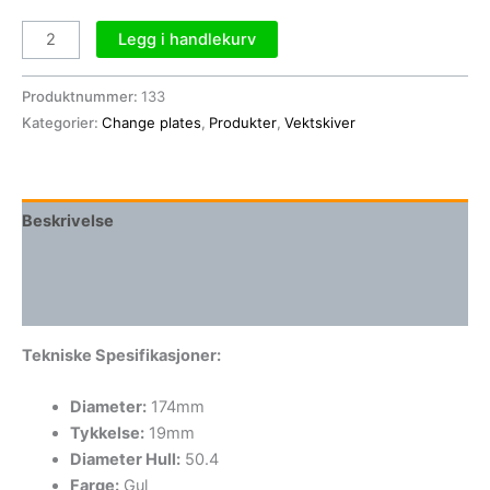
Legg i handlekurv
Produktnummer:
133
Kategorier:
Change plates
,
Produkter
,
Vektskiver
Beskrivelse
Tilleggsinformasjon
Omtaler (0)
Tekniske Spesifikasjoner:
Diameter:
174mm
Tykkelse:
19mm
Diameter Hull:
50.4
Farge:
Gul