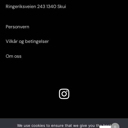
Ringeriksveien 243 1340 Skui
Personvern
Vilkår og betingelser
Om oss
I
n
s
We use cookies to ensure that we give you the best
0