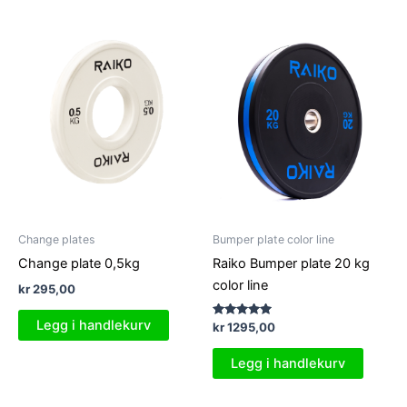
Change plates
Bumper plate color line
Change plate 0,5kg
Raiko Bumper plate 20 kg
color line
kr
295,00
Legg i handlekurv
Vurdert
kr
1295,00
5.00
av 5
Legg i handlekurv