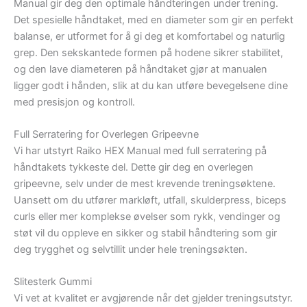
Manual gir deg den optimale håndteringen under trening.
Det spesielle håndtaket, med en diameter som gir en perfekt
balanse, er utformet for å gi deg et komfortabel og naturlig
grep. Den sekskantede formen på hodene sikrer stabilitet,
og den lave diameteren på håndtaket gjør at manualen
ligger godt i hånden, slik at du kan utføre bevegelsene dine
med presisjon og kontroll.
Full Serratering for Overlegen Gripeevne
Vi har utstyrt Raiko HEX Manual med full serratering på
håndtakets tykkeste del. Dette gir deg en overlegen
gripeevne, selv under de mest krevende treningsøktene.
Uansett om du utfører markløft, utfall, skulderpress, biceps
curls eller mer komplekse øvelser som rykk, vendinger og
støt vil du oppleve en sikker og stabil håndtering som gir
deg trygghet og selvtillit under hele treningsøkten.
Slitesterk Gummi
Vi vet at kvalitet er avgjørende når det gjelder treningsutstyr.