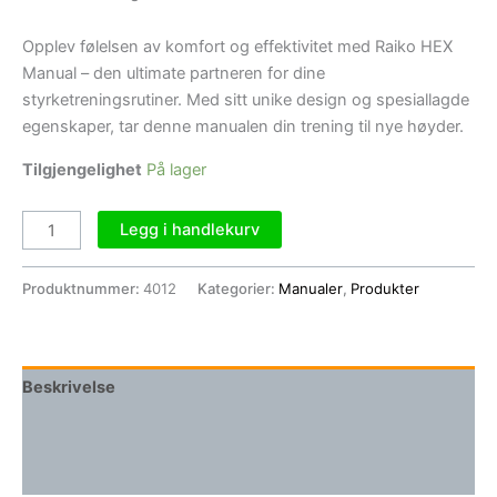
Opplev følelsen av komfort og effektivitet med Raiko HEX
Manual – den ultimate partneren for dine
styrketreningsrutiner. Med sitt unike design og spesiallagde
egenskaper, tar denne manualen din trening til nye høyder.
Tilgjengelighet
På lager
Legg i handlekurv
Produktnummer:
4012
Kategorier:
Manualer
,
Produkter
Beskrivelse
Tilleggsinformasjon
Omtaler (0)